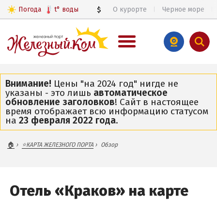
Погода
t°
воды
$
О курорте
Черное море
€
ВЕСЬ ЖЕЛЕЗНЫЙ ПОРТ
Внимание!
Цены "на 2024 год" нигде не
указаны - это лишь
автоматическое
Общий обзор курорта
обновление заголовков
! Сайт в настоящее
Цены 2026
время отображает всю информацию статусом
на
23 февраля 2022 года
.
Все базы отдыха и пансионаты
Все веб-камеры
🏠
⭐КАРТА ЖЕЛЕЗНОГО ПОРТА
Обзор
Железный Порт в 3D
Карта
Отель «Краков» на карте
ЧАСТНЫЙ СЕКТОР
ПИТАНИЕ