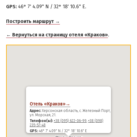
GPS:
46° 7' 4.09" N / 32° 18' 10.6" E.
Тендровская коса
Построить маршрут →
РЕКОМЕНДАЦИИ ПО ВЫБОРУ ЖИЛЬЯ
ПРОЕЗД
← Вернуться на страницу отеля «Краков»
.
Маршрутки
Из Запорожья
Из Днепра
Из Харькова
Из Киева
Из Львова
Отель «Краков»→
Адрес:
Херсонская область, с. Железный Порт,
ул. Морская, 21.
Телефон(ы):
+38 (095) 622-06-99
,
+38 (098)
235-57-48
GPS:
46° 7' 4.09" N / 32° 18' 10.6" E