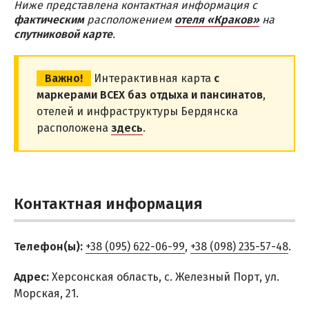
Ниже представлена контактная информация с
НОЧНЫЕ КЛУБЫ
фактическим
расположением
отеля «Краков»
на
РАЗВЛЕЧЕНИЯ
спутниковой карте
.
Аквапарк
Важно!
Интерактивная карта
с
Дельфинарий
маркерами ВСЕХ баз отдыха и пансинатов
,
Рыбалка
отелей и инфраструктуры Бердянска
расположена
здесь
.
ПРИМОРСКОЕ
СКАДОВСК
ХОРЛЫ
Контактная информация
ЭКСКУРСИИ
Алешковские пески
Телефон(ы):
+38 (095) 622-06-99
,
+38 (098) 235-57-48
.
Зеленые хутора Таврии
Адрес:
Херсонская область, с. Железный Порт, ул.
Гейзер «Горячий ключ»
Морская, 21.
Остров Джарылгач