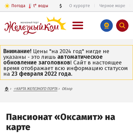
Погода
t°
воды
$
О курорте
Черное море
€
ВЕСЬ ЖЕЛЕЗНЫЙ ПОРТ
Внимание!
Цены "на 2024 год" нигде не
указаны - это лишь
автоматическое
Общий обзор курорта
обновление заголовков
! Сайт в настоящее
Цены 2026
время отображает всю информацию статусом
на
23 февраля 2022 года
.
Все базы отдыха и пансионаты
Все веб-камеры
🏠
⭐КАРТА ЖЕЛЕЗНОГО ПОРТА
Обзор
Железный Порт в 3D
Карта
Пансионат «Оксамит» на
ЧАСТНЫЙ СЕКТОР
карте
ПИТАНИЕ