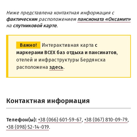
НОЧНЫЕ КЛУБЫ
Ниже представлена контактная информация с
РАЗВЛЕЧЕНИЯ
фактическим
расположением
пансионата «Оксамит»
на
спутниковой карте
.
Аквапарк
Дельфинарий
Важно!
Интерактивная карта
с
Рыбалка
маркерами ВСЕХ баз отдыха и пансинатов
,
отелей и инфраструктуры Бердянска
ПРИМОРСКОЕ
расположена
здесь
.
СКАДОВСК
ХОРЛЫ
ЭКСКУРСИИ
Контактная информация
Алешковские пески
Зеленые хутора Таврии
Телефон(ы):
+38 (066) 601-59-67
,
+38 (067) 810-09-79
,
Гейзер «Горячий ключ»
+38 (098) 52-14-019
.
Остров Джарылгач