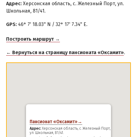
Адрес:
Херсонская область, с. Железный Порт, ул.
Тендровская коса
Школьная, 81/41.
GPS:
46° 7' 18.03" N / 32° 17' 7.34" E.
РЕКОМЕНДАЦИИ ПО ВЫБОРУ ЖИЛЬЯ
ПРОЕЗД
Построить маршрут →
Маршрутки
← Вернуться на страницу пансионата «Оксамит»
.
Из Запорожья
Из Днепра
Из Харькова
Из Киева
Из Львова
Пансионат «Оксамит»→
Адрес:
Херсонская область, с. Железный Порт,
ул. Школьная, 81/41.