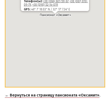
Телефон(ы):
+38 (066) 601-59-67
,
+38 (067) 810-
09-79
,
+38 (098) 52-14-019
GPS:
46° 7' 18.03" N / 32° 17' 7.34" E
← Вернуться на страницу пансионата «Оксамит»
.