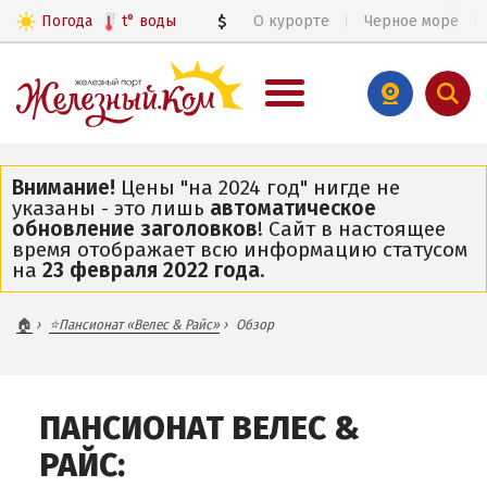
Погода
t°
воды
$
О курорте
Черное море
€
ВЕСЬ ЖЕЛЕЗНЫЙ ПОРТ
Внимание!
Цены "на 2024 год" нигде не
указаны - это лишь
автоматическое
Общий обзор курорта
обновление заголовков
! Сайт в настоящее
Цены 2026
время отображает всю информацию статусом
на
23 февраля 2022 года
.
Все базы отдыха и пансионаты
Все веб-камеры
🏠
⭐Пансионат «Велес & Райс»
Обзор
Железный Порт в 3D
Карта
ПАНСИОНАТ ВЕЛЕС &
ЧАСТНЫЙ СЕКТОР
РАЙС:
ПИТАНИЕ