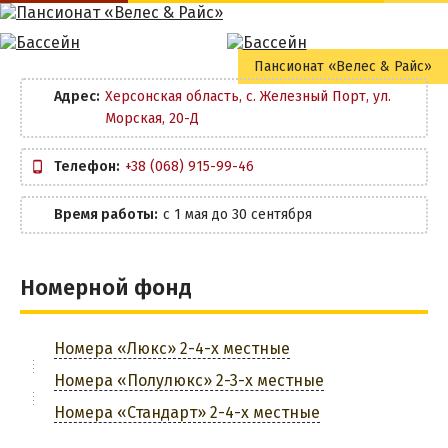
Тендровская коса
Кафе
Бассейн
Пансионат «Велес & Райс»
Бар
Детская площадка
РЕКОМЕНДАЦИИ ПО ВЫБОРУ ЖИЛЬЯ
Адрес:
Херсонская область, с. Железный Порт, ул.
ПРОЕЗД
Морская, 20-Д
Wi-Fi
Маршрутки
Телефон:
+38 (068) 915-99-46
Беседки
Из Запорожья
Время работы:
с 1 мая до 30 сентября
Мангальная зона
Из Днепра
Из Харькова
Парковка
Из Киева
Номерной фонд
Из Львова
ЗАБРОНИРОВАТЬ
Номера «Люкс» 2-4-х местные
Номера «Полулюкс» 2-3-х местные
Номера «Стандарт» 2-4-х местные