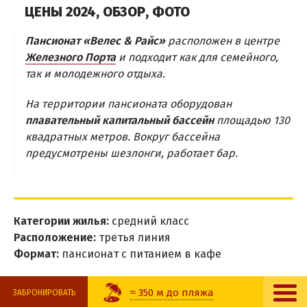
ЦЕНЫ 2024, ОБЗОР, ФОТО
НОЧНЫЕ КЛУБЫ
РАЗВЛЕЧЕНИЯ
Пансионат «Велес & Райс»
расположен в центре
Железного Порта
и подходит как для семейного,
Аквапарк
так и молодежного отдыха.
Дельфинарий
На территории пансионата оборудован
Рыбалка
плавательный капитальный бассейн
площадью 130
квадратных метров. Вокруг бассейна
ПРИМОРСКОЕ
предусмотрены шезлонги, работает бар.
СКАДОВСК
ХОРЛЫ
ЭКСКУРСИИ
Категории жилья:
средний класс
Расположение:
третья линия
Алешковские пески
Формат:
пансионат с питанием в кафе
Зеленые хутора Таврии
Гейзер «Горячий ключ»
≈ 350 м до пляжа
ЗАБРОНИРОВАТЬ
Остров Джарылгач