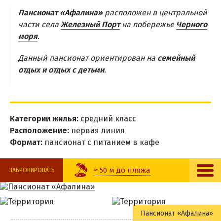
НОЧНЫЕ КЛУБЫ
Пансионат «Афалина»
расположен в центральной
РАЗВЛЕЧЕНИЯ
части села
Железный Порт
на побережье
Черного
моря
.
Аквапарк
Данный пансионат ориентирован на
семейный
Дельфинарий
отдых и отдых с детьми
.
Рыбалка
ПРИМОРСКОЕ
Категории жилья:
средний класс
СКАДОВСК
Расположение:
первая линия
ХОРЛЫ
Формат:
пансионат с питанием в кафе
ЭКСКУРСИИ
≈ 50 м до пляжа
ЗАБРОНИРОВАТЬ
Алешковские пески
Зеленые хутора Таврии
Кафе
ЗАБРОНИРОВАТЬ
Гейзер «Горячий ключ»
Пансионат «Афалина»
Wi-Fi
Остров Джарылгач