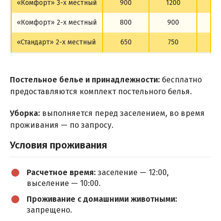
«Комфорт» 3-х местный
900
1200
13
«Комфорт» 2-х местный
800
900
10
«Стандарт» 2-х местный
650
750
7
Постельное белье и принадлежности:
бесплатно
предоставляются комплект постельного белья.
Уборка:
выполняется перед заселением, во время
проживания — по запросу.
Условия проживания
Расчетное время:
заселение — 12:00,
выселение — 10:00.
Проживание с домашними животными:
запрещено.