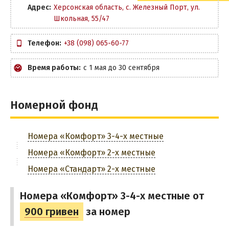
Адрес:
Херсонская область, с. Железный Порт, ул.
Тендровская коса
Школьная, 55/47
РЕКОМЕНДАЦИИ ПО ВЫБОРУ ЖИЛЬЯ
Телефон:
+38 (098) 065-60-77
ПРОЕЗД
Время работы:
с 1 мая до 30 сентября
Маршрутки
Из Запорожья
Номерной фонд
Из Днепра
Из Харькова
Номера «Комфорт» 3-4-х местные
Из Киева
Номера «Комфорт» 2-х местные
Из Львова
Номера «Стандарт» 2-х местные
Номера «Комфорт» 3-4-х местные от
900 гривен
за номер