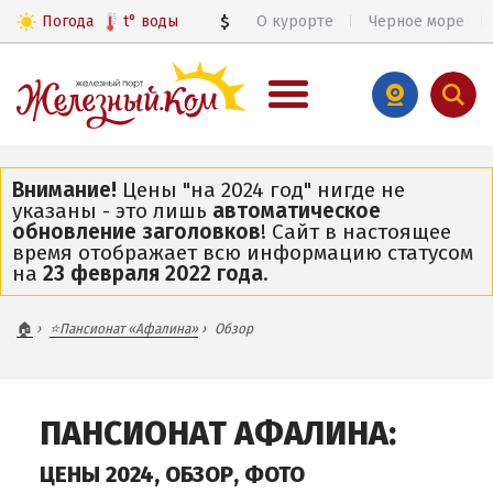
Погода
t°
воды
$
О курорте
Черное море
€
ВЕСЬ ЖЕЛЕЗНЫЙ ПОРТ
Внимание!
Цены "на 2024 год" нигде не
указаны - это лишь
автоматическое
Общий обзор курорта
обновление заголовков
! Сайт в настоящее
Цены 2026
время отображает всю информацию статусом
на
23 февраля 2022 года
.
Все базы отдыха и пансионаты
Все веб-камеры
🏠
⭐Пансионат «Афалина»
Обзор
Железный Порт в 3D
Карта
ПАНСИОНАТ АФАЛИНА:
ЧАСТНЫЙ СЕКТОР
ЦЕНЫ 2024, ОБЗОР, ФОТО
ПИТАНИЕ