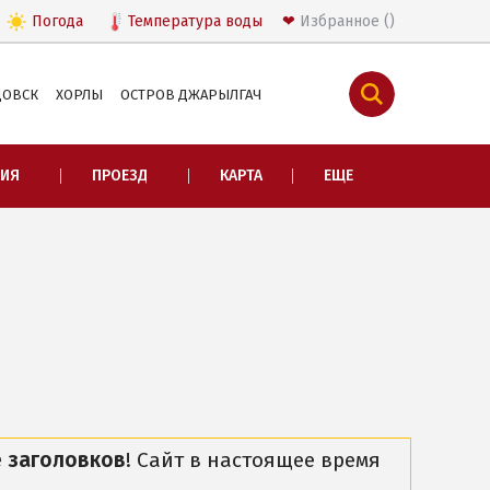
Погода
Температура
воды
❤
Избранное
ДОВСК
ХОРЛЫ
ОСТРОВ ДЖАРЫЛГАЧ
ПРОЕЗД
НИЯ
ПРОЕЗД
КАРТА
ЕЩЕ
Маршрутки
и
Из Запорожья
Из Днепра
Из Харькова
Из Киева
Из Львова
ЫБОРУ ЖИЛЬЯ
 заголовков
! Сайт в настоящее время