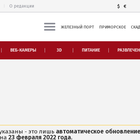
О редакции
$
€
ЖЕЛЕЗНЫЙ ПОРТ
ПРИМОРСКОЕ
СКА
ПИТАНИЕ
ЭКСКУРСИИ
ВЕБ-КАМЕРЫ
3D
ПИТАНИЕ
РАЗВЛЕЧЕ
НОЧНЫЕ КЛУБЫ
Алешковские пески
РАЗВЛЕЧЕНИЯ
Зеленые хутора Таври
Аквапарк
Гейзер «Горячий ключ»
Дельфинарий
Остров Джарылгач
Рыбалка
Тендровская коса
ПРИМОРСКОЕ
РЕКОМЕНДАЦИИ ПО В
СКАДОВСК
ХОРЛЫ
 указаны - это лишь
автоматическое обновление
 на
23 февраля 2022 года
.