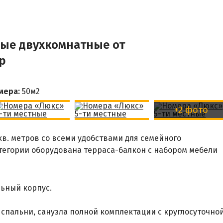
ные двухкомнатные от
р
мера:
50м
2
+2 фото
в. метров со всеми удобствами для семейного
тегории оборудована терраса-балкон с набором мебели
ьный корпус.
 спальни, санузла полной комплектации с круглосуточно