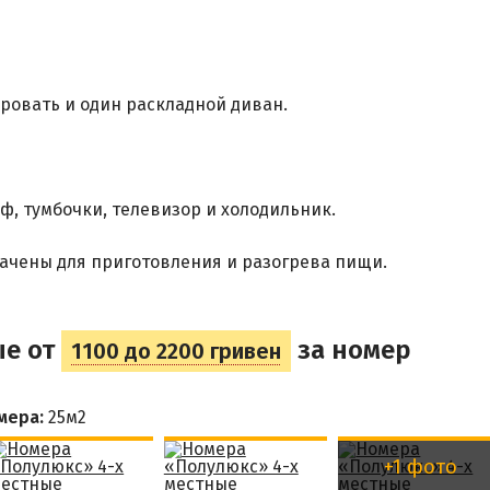
ровать и один раскладной диван.
, тумбочки, телевизор и холодильник.
ачены для приготовления и разогрева пищи.
ые от
за номер
1100 до 2200 гривен
мера:
25м
2
+1 фото