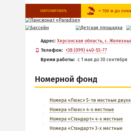
≈ 700 м до пля
ЗАБРОНИРОВАТЬ
Детский батут
Детская кров
Разрешено с
Бар
Адрес:
Херсонская область, с. Железный
животными
Телефон:
+38 (099) 440-55-77
Магазин
Парковка
Время работы:
с 1 мая до 30 сентября
З
Номерной фонд
Номера «Люкс» 5-ти местные двух
Номера «Люкс» 4-х местные
Номера «Стандарт» 4-х местные
Номера «Стандарт» 3-х местные