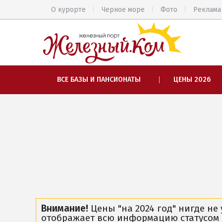
О курорте
Черное море
Фото
Реклама
ВЕСЬ ЖЕЛЕЗНЫЙ ПОРТ
ВСЕ БАЗЫ И ПАНСИОНАТЫ
ЦЕНЫ 2026
Общий обзор курорта
Цены 2026
Все базы отдыха и пансионаты
Все веб-камеры
Железный Порт в 3D
Карта
ЧАСТНЫЙ СЕКТОР
Внимание!
Цены "на 2024 год" нигде не
отображает всю информацию статусом